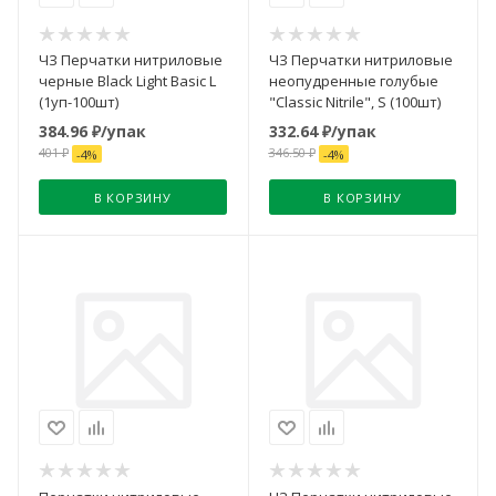
ЧЗ Перчатки нитриловые
ЧЗ Перчатки нитриловые
черные Black Light Basic L
неопудренные голубые
(1уп-100шт)
"Classic Nitrile", S (100шт)
384.96
₽
/упак
332.64
₽
/упак
401
₽
346.50
₽
-
4
%
-
4
%
В КОРЗИНУ
В КОРЗИНУ