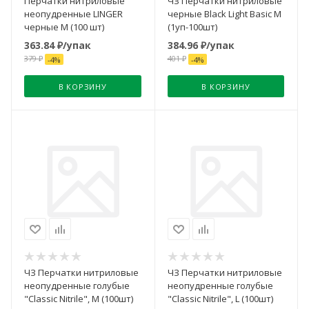
Перчатки нитриловые
ЧЗ Перчатки нитриловые
неопудренные LINGER
черные Black Light Basic M
черные M (100 шт)
(1уп-100шт)
363.84
₽
/упак
384.96
₽
/упак
379
₽
401
₽
-
4
%
-
4
%
В КОРЗИНУ
В КОРЗИНУ
ЧЗ Перчатки нитриловые
ЧЗ Перчатки нитриловые
неопудренные голубые
неопудренные голубые
"Classic Nitrile", M (100шт)
"Classic Nitrile", L (100шт)