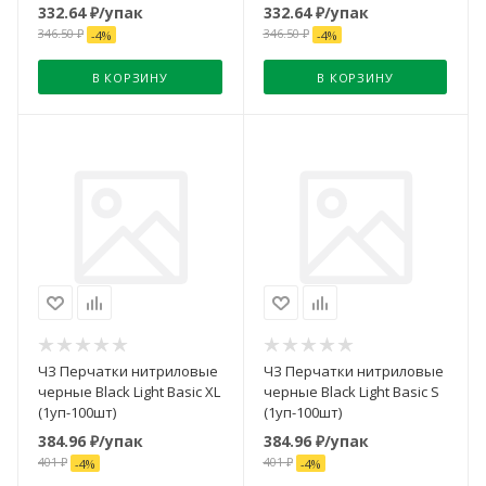
332.64
₽
/упак
332.64
₽
/упак
346.50
₽
346.50
₽
-
4
%
-
4
%
В КОРЗИНУ
В КОРЗИНУ
ЧЗ Перчатки нитриловые
ЧЗ Перчатки нитриловые
черные Black Light Basic XL
черные Black Light Basic S
(1уп-100шт)
(1уп-100шт)
384.96
₽
/упак
384.96
₽
/упак
401
₽
401
₽
-
4
%
-
4
%