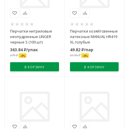
Перчатки нитриловые
Перчатки хозяйтсвенные
неопудренные LINGER
латексные MANUAL HR419
черные S (100 шт)
XL голубые
363.84
₽
/упак
49.82
₽
/пар
379
₽
51.90
₽
-
4
%
-
4
%
В КОРЗИНУ
В КОРЗИНУ