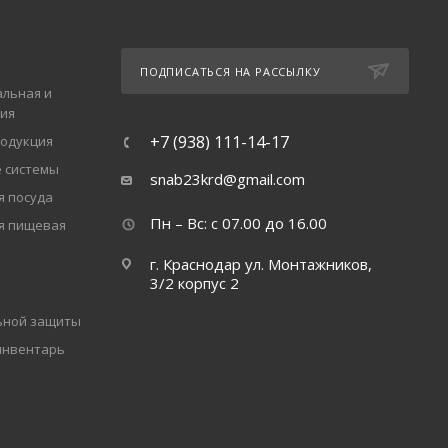
ПОДПИСАТЬСЯ НА РАССЫЛКУ
льная и
ия
+7 (938) 111-14-17
одукция
 системы
snab23krd@gmail.com
 посуда
Пн – Вс: с 07.00 до 16.00
я пищевая
г. Краснодар ул. Монтажников,
3/2 корпус 2
ьной защиты
инвентарь