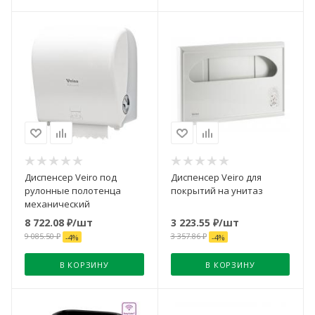
Диспенсер Veiro под
Диспенсер Veiro для
рулонные полотенца
покрытий на унитаз
механический
8 722.08
₽
/шт
3 223.55
₽
/шт
9 085.50
₽
3 357.86
₽
-
4
%
-
4
%
В КОРЗИНУ
В КОРЗИНУ