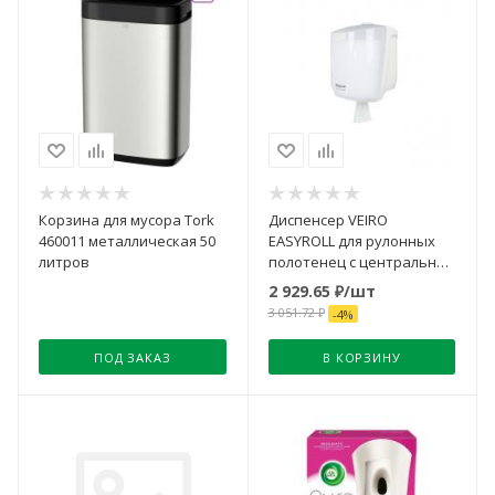
Корзина для мусора Tork
Диспенсер VEIRO
460011 металлическая 50
EASYROLL для рулонных
литров
полотенец с центральной
вытяжкой белый
2 929.65
₽
/шт
3 051.72
₽
-
4
%
ПОД ЗАКАЗ
В КОРЗИНУ