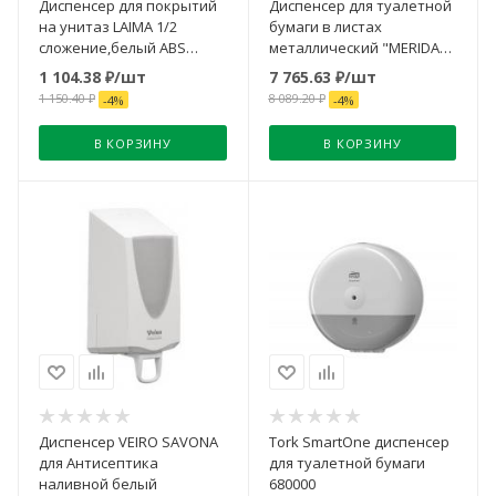
Диспенсер для покрытий
Диспенсер для туалетной
на унитаз LAIMA 1/2
бумаги в листах
сложение,белый ABS
металлический "MERIDA
пластик
STELLA R" (матовый)
1 104.38
₽
/шт
7 765.63
₽
/шт
1 150.40
₽
8 089.20
₽
-
4
%
-
4
%
В КОРЗИНУ
В КОРЗИНУ
Диспенсер VEIRO SAVONA
Tork SmartOne диспенсер
для Антисептика
для туалетной бумаги
наливной белый
680000