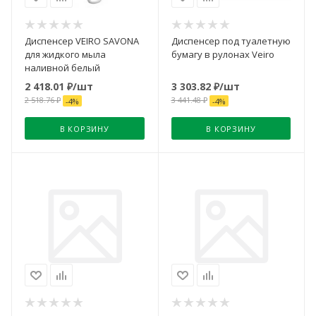
Диспенсер VEIRO SAVONA
Диспенсер под туалетную
для жидкого мыла
бумагу в рулонах Veiro
наливной белый
2 418.01
₽
/шт
3 303.82
₽
/шт
2 518.76
₽
3 441.48
₽
-
4
%
-
4
%
В КОРЗИНУ
В КОРЗИНУ