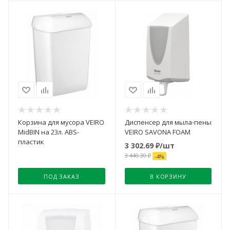
Корзина для мусора VEIRO
Диспенсер для мыла-пены
MidBIN на 23л. ABS-
VEIRO SAVONA FOAM
пластик
3 302.69
₽
/шт
3 440.30
₽
-
4
%
ПОД ЗАКАЗ
В КОРЗИНУ