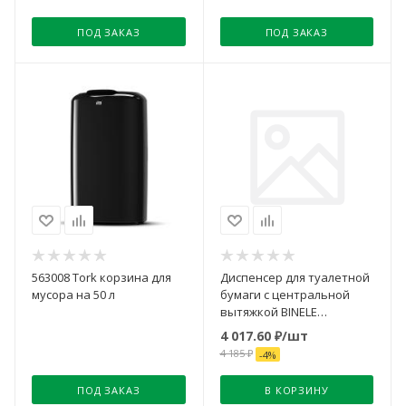
ПОД ЗАКАЗ
ПОД ЗАКАЗ
563008 Tork корзина для
Диспенсер для туалетной
мусора на 50 л
бумаги с центральной
вытяжкой BINELE
professional белый
4 017.60
₽
/шт
4 185
₽
-
4
%
ПОД ЗАКАЗ
В КОРЗИНУ