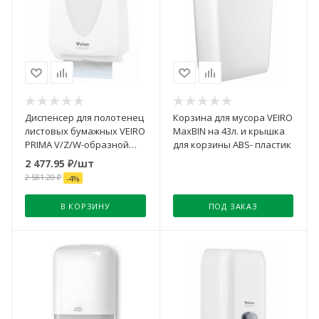
Диспенсер для полотенец
Корзина для мусора VEIRO
листовых бумажных VEIRO
MaxBIN на 43л. и крышка
PRIMA V/Z/W-образной
для корзины ABS- пластик
укладки
2 477.95
₽
/шт
2 581.20
₽
-
4
%
В КОРЗИНУ
ПОД ЗАКАЗ