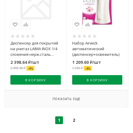
Диспенсер для покрытий
Набор Airwick
на унитаз LAIMA INOX 1/4
автоматический
сложения нерж.сталь
(диспенсер+освежитель)
матовый 605804
2 398.64
₽
/шт
1 209.60
₽
/шт
2 498.58
₽
1 260
₽
-
4
%
-
4
%
В КОРЗИНУ
В КОРЗИНУ
ПОКАЗАТЬ ЕЩЕ
1
2