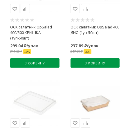
ОСК салатник OpSalad
ОСК салатник OpSalad 400
400/500 КРЫШКА
ДНО (1уп-50шт)
(1уп-50шт)
299.04
₽
/упак
237.89
₽
/упак
311.50
₽
247.80
₽
-
4
%
-
4
%
В КОРЗИНУ
В КОРЗИНУ