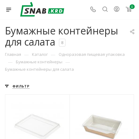
0
Бумажные контейнеры
для салата
8
—
—
Главная
Каталог
Одноразовая пищевая упаковка
—
—
Бумажные контейнеры
Бумажные контейнеры для салата
ФИЛЬТР