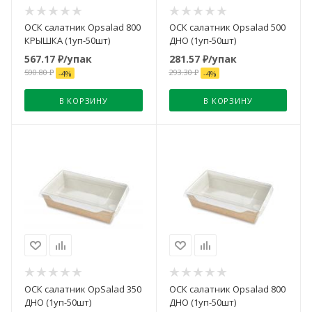
ОСК салатник Opsalad 800
ОСК салатник Opsalad 500
КРЫШКА (1уп-50шт)
ДНО (1уп-50шт)
567.17
₽
/упак
281.57
₽
/упак
590.80
₽
293.30
₽
-
4
%
-
4
%
В КОРЗИНУ
В КОРЗИНУ
ОСК салатник OpSalad 350
ОСК салатник Opsalad 800
ДНО (1уп-50шт)
ДНО (1уп-50шт)