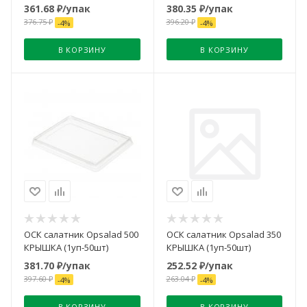
361.68
₽
/упак
380.35
₽
/упак
376.75
₽
396.20
₽
-
4
%
-
4
%
В КОРЗИНУ
В КОРЗИНУ
ОСК салатник Opsalad 500
ОСК салатник Opsalad 350
КРЫШКА (1уп-50шт)
КРЫШКА (1уп-50шт)
381.70
₽
/упак
252.52
₽
/упак
397.60
₽
263.04
₽
-
4
%
-
4
%
В КОРЗИНУ
В КОРЗИНУ