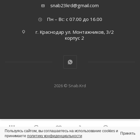
snab23krd@gmail.com
Пн – Вс: с 07.00 до 16.00
г. Краснодар ул. Монтажников, 3/2
корпус 2
2026 © Snab.Krd
Пользуясь сайтом, вы соглашаетесь на использование cookies и
Принять
Каталог
Бренды
Избранные
Корзина
Кабинет
принимаете
политику конфиденциальности