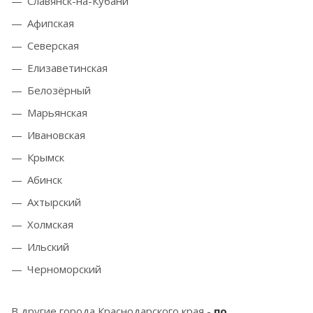
Славянск-на-Кубани
Афипская
Северская
Елизаветинская
Белозёрный
Марьянская
Ивановская
Крымск
Абинск
Ахтырский
Холмская
Ильский
Черноморский
В другие города Краснодарского края -
по