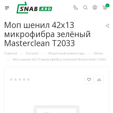
0
Моп шенил 42х13
микрофибра зелёный
Masterclean T2033
—
—
—
Главная
Каталог
Уборочный инвентарь
Мопы
—
Моп шенил 42х13 микрофибра зелёный Masterclean T2033