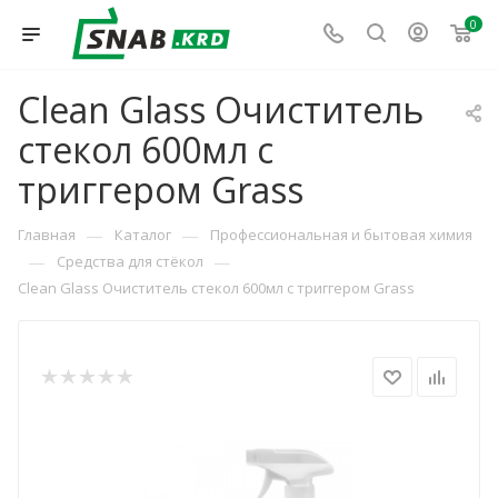
0
Clean Glass Очиститель
стекол 600мл c
триггером Grass
—
—
Главная
Каталог
Профессиональная и бытовая химия
—
—
Средства для стёкол
Clean Glass Очиститель стекол 600мл c триггером Grass