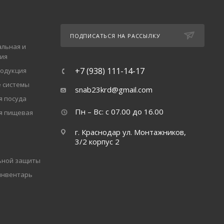
ПОДПИСАТЬСЯ НА РАССЫЛКУ
льная и
ия
+7 (938) 111-14-17
одукция
 системы
snab23krd@gmail.com
 посуда
Пн – Вс: с 07.00 до 16.00
я пищевая
г. Краснодар ул. Монтажников,
3/2 корпус 2
ьной защиты
инвентарь