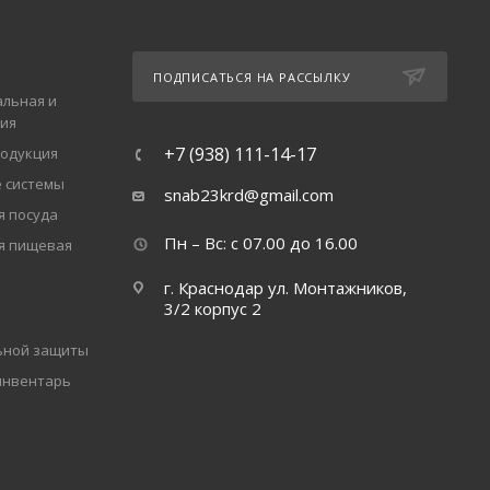
ПОДПИСАТЬСЯ НА РАССЫЛКУ
льная и
ия
+7 (938) 111-14-17
одукция
 системы
snab23krd@gmail.com
 посуда
Пн – Вс: с 07.00 до 16.00
я пищевая
г. Краснодар ул. Монтажников,
3/2 корпус 2
ьной защиты
инвентарь