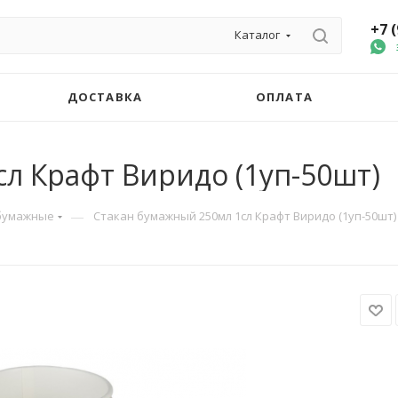
+7 
Каталог
ДОСТАВКА
ОПЛАТА
л Крафт Виридо (1уп-50шт)
—
бумажные
Стакан бумажный 250мл 1сл Крафт Виридо (1уп-50шт)