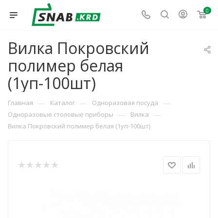
0
Вилка Покровский
полимер белая
(1уп-100шт)
—
—
—
Главная
Каталог
Одноразовая посуда
—
—
Одноразовые столовые приборы
Вилка
Вилка Покровский полимер белая (1уп-100шт)