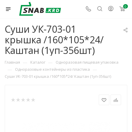
0
Суши УК-703-01
крышка /160*105*24/
Каштан (1уп-356шт)
—
—
Главная
Каталог
Одноразовая пищевая упаковка
—
—
Одноразовые контейнеры из пластика
Суши УК-703-01 крышка /160*105*24/ Каштан (1уп-356шт)