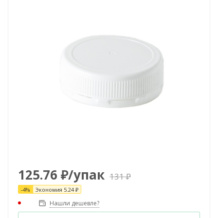
125.76
₽
/упак
131
₽
-
4
%
Экономия
5.24
₽
Нашли дешевле?