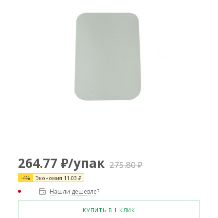
264.77
₽
/упак
275.80
₽
-
4
%
Экономия
11.03
₽
Нашли дешевле?
КУПИТЬ В 1 КЛИК