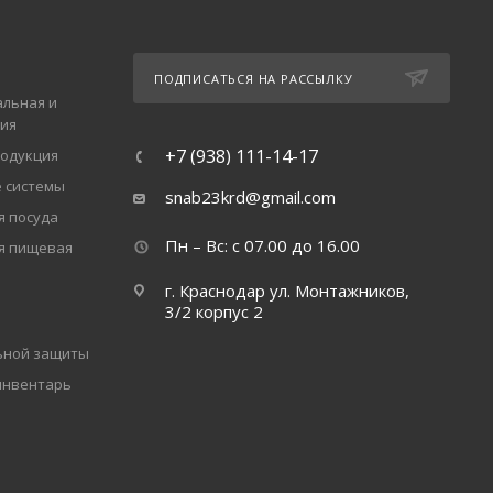
ПОДПИСАТЬСЯ НА РАССЫЛКУ
льная и
ия
+7 (938) 111-14-17
одукция
 системы
snab23krd@gmail.com
 посуда
Пн – Вс: с 07.00 до 16.00
я пищевая
г. Краснодар ул. Монтажников,
3/2 корпус 2
ьной защиты
инвентарь