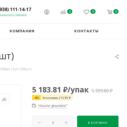
(938) 111-14-17
0
0
0
ЗАКАЗАТЬ ЗВОНОК
КОМПАНИЯ
КОНТАКТЫ
шт)
80мл (1уп-200шт)
5 183.81
₽
/упак
5 399.80
₽
-
4
%
Экономия
215.99
₽
Нашли дешевле?
В КОРЗИНУ