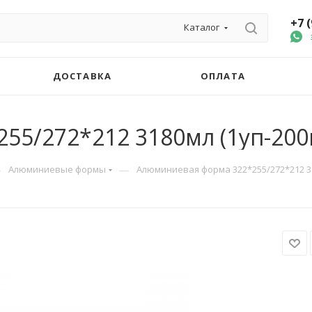
+7 
Каталог
ДОСТАВКА
ОПЛАТА
55/272*212 3180мл (1уп-200
—
—
Алюминиевые формы
Алюминиевая форма 322*255/272*212 31