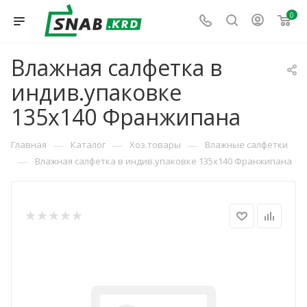
0
Влажная салфетка в
индив.упаковке
135х140 Франжипана
—
—
—
Главная
Каталог
Хоз.товары
Влажные салфетки
—
Влажная салфетка в индив.упаковке 135х140 Франжипана