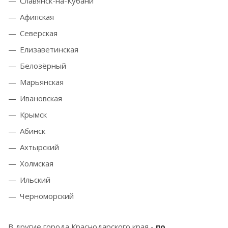
Славянск-на-Кубани
Афипская
Северская
Елизаветинская
Белозёрный
Марьянская
Ивановская
Крымск
Абинск
Ахтырский
Холмская
Ильский
Черноморский
В другие города Краснодарского края -
по