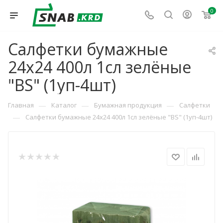
0
Салфетки бумажные
24х24 400л 1сл зелёные
"BS" (1уп-4шт)
—
—
—
Главная
Каталог
Бумажная продукция
Салфетки
—
Салфетки бумажные 24х24 400л 1сл зелёные "BS" (1уп-4шт)