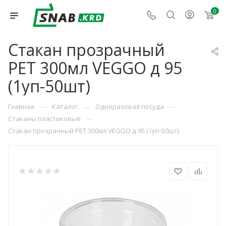
0
Стакан прозрачный
PET 300мл VEGGO д 95
(1уп-50шт)
—
—
—
Главная
Каталог
Одноразовая посуда
—
Стаканы пластиковые
Стакан прозрачный PET 300мл VEGGO д 95 (1уп-50шт)