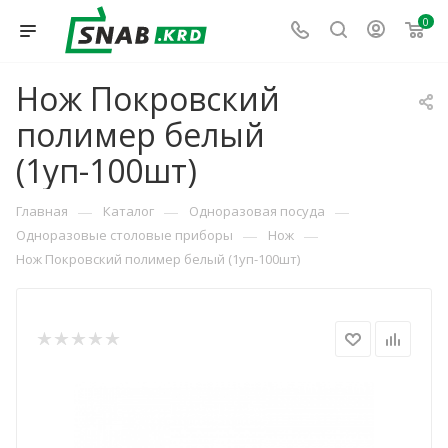
0
Нож Покровский
полимер белый
(1уп-100шт)
—
—
—
Главная
Каталог
Одноразовая посуда
—
—
Одноразовые столовые приборы
Нож
Нож Покровский полимер белый (1уп-100шт)