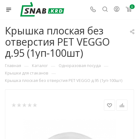
0
Крышка плоская без
отверстия PET VEGGO
д.95 (1уп-100шт)
—
—
—
Главная
Каталог
Одноразовая посуда
—
Крышки для стаканов
Крышка плоская без отверстия PET VEGGO д.95 (1уп-100шт)