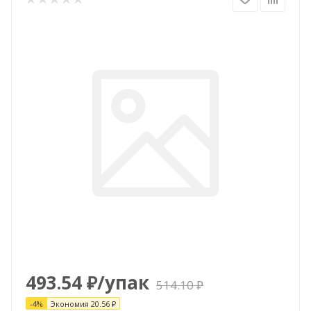
493.54
₽
/упак
514.10
₽
-
4
%
Экономия
20.56
₽